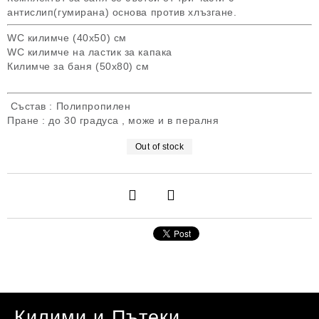
антислип(гумирана) основа против хлъзгане.
WC килимче (40x50) см
WC килимче на ластик за капака
Килимче за баня (50x80) см
Състав : Полипропилен
Пране : до 30 градуса , може и в пералня
Out of stock
Килими и Пътеки