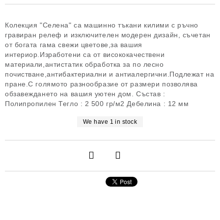
Колекция "Селена" са машинно тъкани килими с ръчно
гравиран релеф и изключителен модерен дизайн, съчетан
от богата гама свежи цветове,за вашия
интериор.Изработени са от висококачествени
материали,антистатик обработка за по лесно
почистване,антибактериални и антиалергични.Подлежат на
пране.С голямото разнообразие от размери позволява
обзавеждането на вашия уютен дом. Състав :
Полипропилен Тегло : 2 500 гр/м2 Дебелина : 12 мм
We have
1
in stock