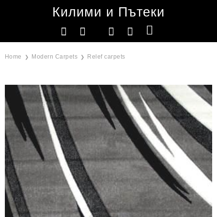
Килими и Пътеки
Home
Modern Carpets
Relef carpets