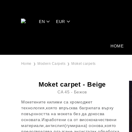
EN
EUR
HOME
Home
Modern Carpets
Moket carpets
Moket carpet - Beige
CA 45 - Бежов
Мокетените килими са хромоджет
технология,която впръсква багрилата върху
повърхността на мокета без да докосва
основата.Изработени са от висококачествени
материали,антислип(гумирана) основа,която
предотвратява плъзгане,антистатик обработка