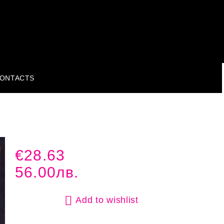
ONTACTS
€28.63
56.00лв.
Add to wishlist