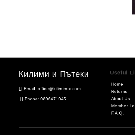
Килими и Пътеки
Useful L
Home
Email:
office@kilimimix.com
Returns
About Us
Phone:
0896471045
Member Lo
F.A.Q.