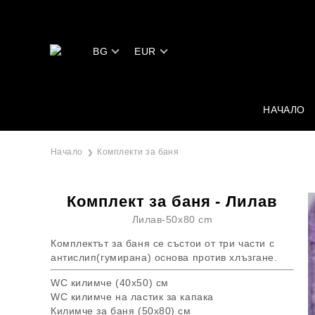
BG
EUR
НАЧАЛО
Начало
Комплекти за баня
Комплект за баня - Лилав
Лилав-50x80 cm
Комплектът за баня се състои от три части с
антислип(гумирана) основа против хлъзгане.
WC килимче (40x50) см
WC килимче на ластик за капака
Килимче за баня (50x80) см