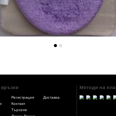
 връзки
Методи на пл
Регистрация
Доставка
и
Контакт
Търсене