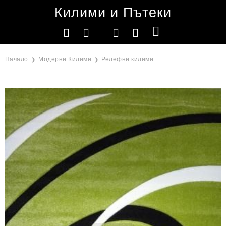
Килими и Пътеки
Начало
Модерни Килими
Релефни килими