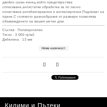
двойно сукан конец,който предотврътява
сплескване,антистатик обработка за по лесно
почистване,антибактериални и антиалергични.Подлежат на
пране.С голямото разнообразие от размери позволява
обзавеждането на вашия уютен дом.
Състав : Полипропилен
Тегло : 3 000 гр/м2
Дебелина : 13 мм
Няма наличност
Килими и Пътеки