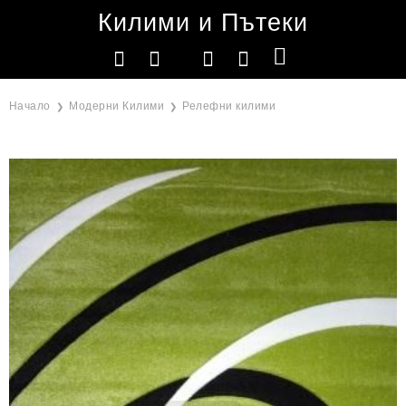
Килими и Пътеки
Начало
Модерни Килими
Релефни килими