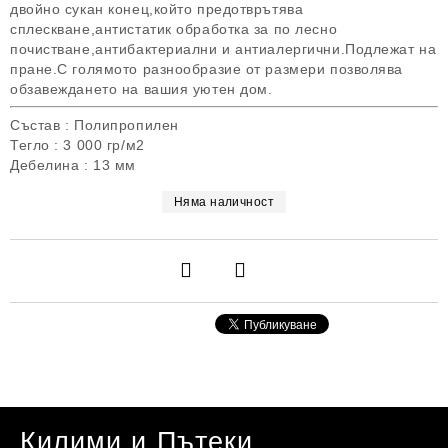
двойно сукан конец,който предотврътява
сплескване,антистатик обработка за по лесно
почистване,антибактериални и антиалергични.Подлежат на
пране.С голямото разнообразие от размери позволява
обзавеждането на вашия уютен дом.
Състав : Полипропилен
Тегло : 3 000 гр/м2
Дебелина : 13 мм
Няма наличност
Килими и Пътеки