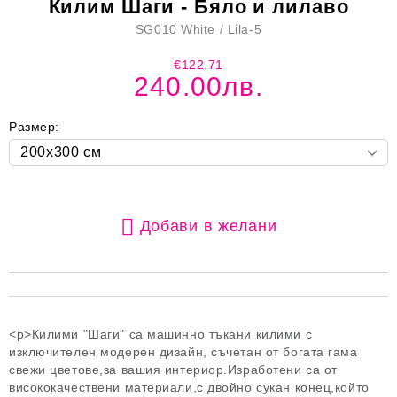
Килим Шаги - Бяло и лилаво
SG010 White / Lila-5
€122.71
240.00лв.
Размер:
Добави в желани
<p>Килими "Шаги" са машинно тъкани килими с
изключителен модерен дизайн, съчетан от богата гама
свежи цветове,за вашия интериор.Изработени са от
висококачествени материали,с двойно сукан конец,който