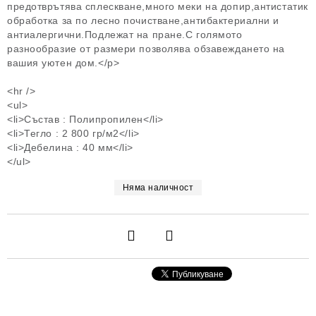
предотврътява сплескване,много меки на допир,антистатик
обработка за по лесно почистване,антибактериални и
антиалергични.Подлежат на пране.С голямото
разнообразие от размери позволява обзавеждането на
вашия уютен дом.</p>
<hr />
<ul>
<li>Състав : Полипропилен</li>
<li>Тегло : 2 800 гр/м2</li>
<li>Дебелина : 40 мм</li>
</ul>
Няма наличност