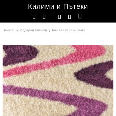
Килими и Пътеки
Начало
Модерни Килими
Рошави килими шаги