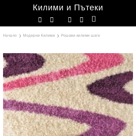
Килими и Пътеки
Начало
Модерни Килими
Рошави килими шаги