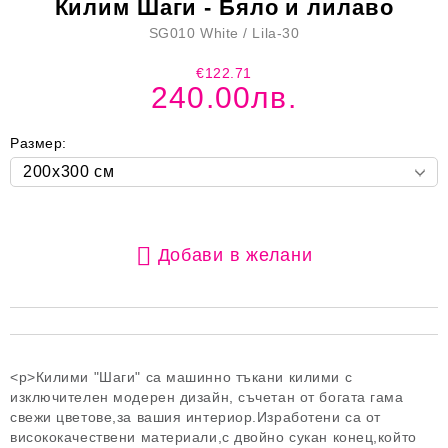
Килим Шаги - Бяло и лилаво
SG010 White / Lila-30
€122.71
240.00лв.
Размер:
Добави в желани
<p>Килими "Шаги" са машинно тъкани килими с
изключителен модерен дизайн, съчетан от богата гама
свежи цветове,за вашия интериор.Изработени са от
висококачествени материали,с двойно сукан конец,който