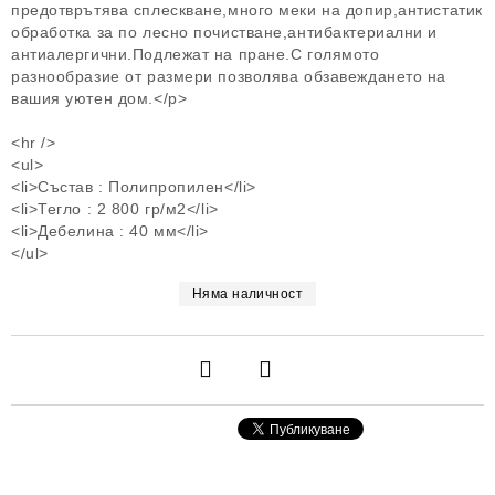
предотврътява сплескване,много меки на допир,антистатик
обработка за по лесно почистване,антибактериални и
антиалергични.Подлежат на пране.С голямото
разнообразие от размери позволява обзавеждането на
вашия уютен дом.</p>
<hr />
<ul>
<li>Състав : Полипропилен</li>
<li>Тегло : 2 800 гр/м2</li>
<li>Дебелина : 40 мм</li>
</ul>
Няма наличност