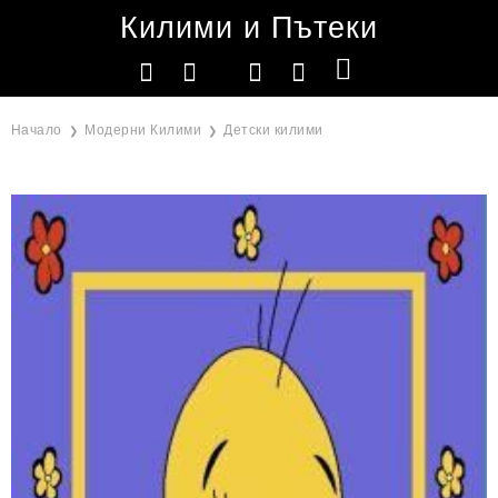
Килими и Пътеки
Начало
Модерни Килими
Детски килими