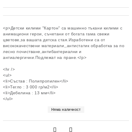
<p>Детски килими "Картон" са машинно тъкани килими с
анимациони герои, съчетани от богата гама свежи
цветове,за вашата детска стая.Изработени са от
висококачествени материали,,антистатик обработка за по
лесно почистване,антибактериални и
антиалергични.Подлежат на пране.</p>
<hr />
<ul>
<li>Състав : Полипропилен</li>
<li>Тегло : 3 000 гр/м2</li>
<li>Дебелина : 13 мм</li>
</ul>
Няма наличност