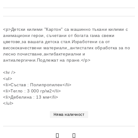
<p>Детски килими "Картон" са машинно тъкани килими с
анимациони герои, съчетани от богата гама свежи
цветове,за вашата детска стая.Изработени са от
висококачествени материали,,антистатик обработка за по
лесно почистване,антибактериални и
антиалергични.Подлежат на пране.</p>
<hr />
<ul>
<li>Състав : Полипропилен</li>
<li>Тегло : 3 000 гр/м2</li>
<li>Дебелина : 13 мм</li>
</ul>
Няма наличност