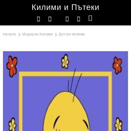
Килими и Пътеки
Начало
Модерни Килими
Детски килими