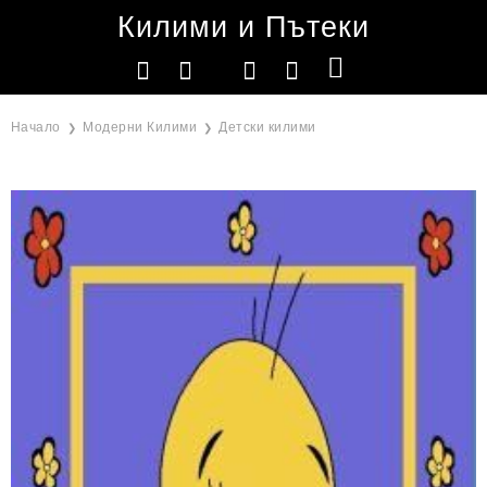
Килими и Пътеки
Начало
Модерни Килими
Детски килими