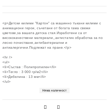
<p>Детски килими "Картон" са машинно тъкани килими с
анимациони герои, съчетани от богата гама свежи
цветове,за вашата детска стая.Изработени са от
висококачествени материали,,антистатик обработка за по
лесно почистване,антибактериални и
антиалергични.Подлежат на пране.</p>
<hr />
<ul>
<li>Състав : Полипропилен</li>
<li>Тегло : 3 000 гр/м2</li>
<li>Дебелина : 13 мм</li>
</ul>
Няма наличност