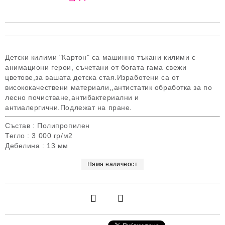
Детски килими "Картон" са машинно тъкани килими с
анимациони герои, съчетани от богата гама свежи
цветове,за вашата детска стая.Изработени са от
висококачествени материали,,антистатик обработка за по
лесно почистване,антибактериални и
антиалергични.Подлежат на пране.
Състав : Полипропилен
Тегло : 3 000 гр/м2
Дебелина : 13 мм
Няма наличност