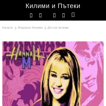
Килими и Пътеки
Начало
Модерни Килими
Детски килими