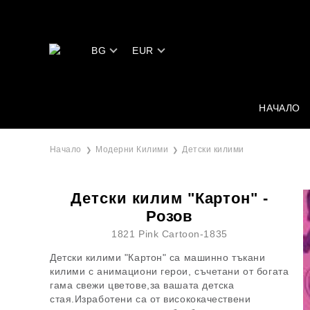
BG
EUR
НАЧАЛО
Начало
Модерни Килими
Детски килими
Детски килим "Картон" -
Розов
1821 Pink Cartoon-1835
Детски килими "Картон" са машинно тъкани
килими с анимациони герои, съчетани от богата
гама свежи цветове,за вашата детска
стая.Изработени са от висококачествени