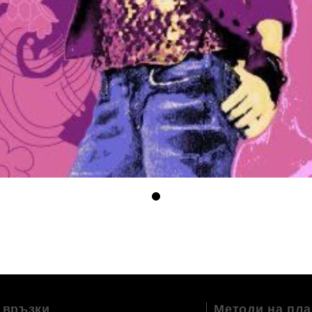
 връзки
Методи на пл