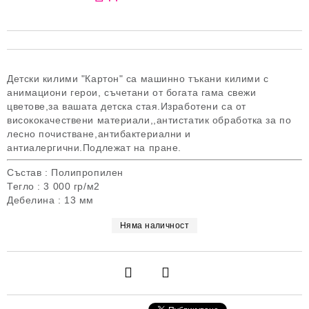
Детски килими "Картон" са машинно тъкани килими с
анимациони герои, съчетани от богата гама свежи
цветове,за вашата детска стая.Изработени са от
висококачествени материали,,антистатик обработка за по
лесно почистване,антибактериални и
антиалергични.Подлежат на пране.
Състав : Полипропилен
Тегло : 3 000 гр/м2
Дебелина : 13 мм
Няма наличност