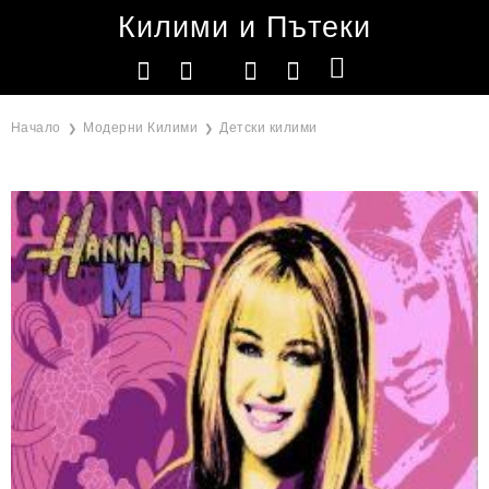
Килими и Пътеки
Начало
Модерни Килими
Детски килими