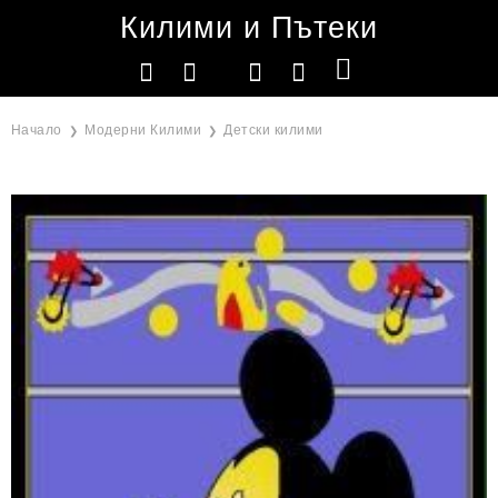
Килими и Пътеки
Начало
Модерни Килими
Детски килими