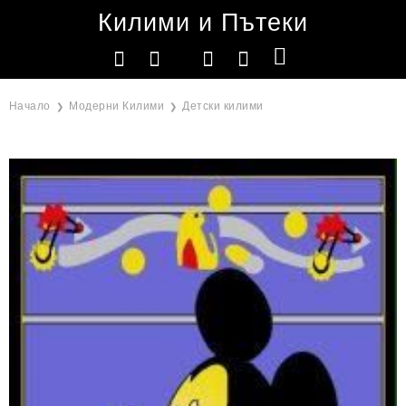
Килими и Пътеки
Начало
Модерни Килими
Детски килими