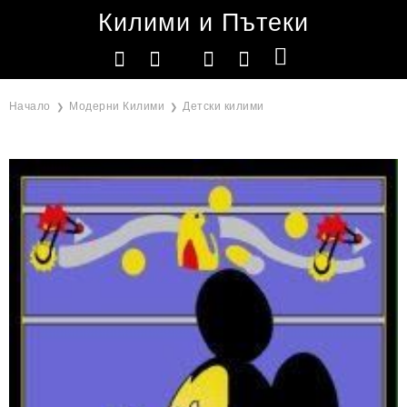
Килими и Пътеки
Начало
Модерни Килими
Детски килими