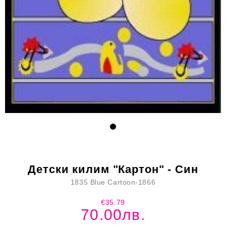
Детски килим "Картон" - Син
1835 Blue Cartoon-1866
€35.79
70.00лв.