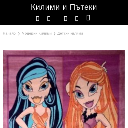
Килими и Пътеки
Начало
Модерни Килими
Детски килими