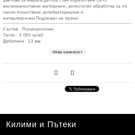
цветове,за вашата детска стая.Изработени са от
висококачествени материали,,антистатик обработка за по
лесно почистване,антибактериални и
антиалергични.Подлежат на пране.
Състав : Полипропилен
Тегло : 3 000 гр/м2
Дебелина : 13 мм
Няма наличност
Килими и Пътеки