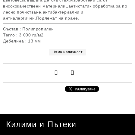
цветове,за вашата детска стая.Изработени са от
висококачествени материали,,антистатик обработка за по
лесно почистване,антибактериални и
антиалергични.Подлежат на пране.
Състав : Полипропилен
Тегло : 3 000 гр/м2
Дебелина : 13 мм
Няма наличност
Килими и Пътеки