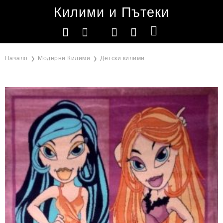
Килими и Пътеки
Начало
Модерни Килими
Детски килими