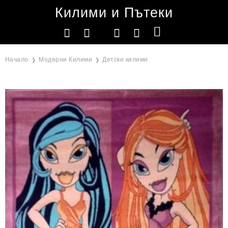
Килими и Пътеки
Начало
Модерни Килими
Детски килими