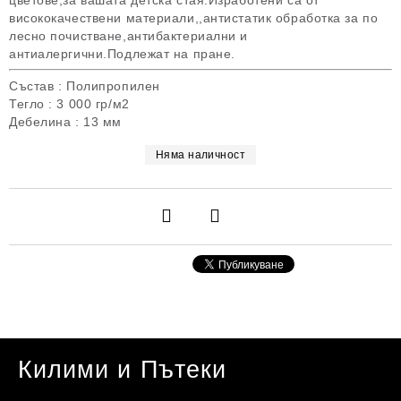
цветове,за вашата детска стая.Изработени са от
висококачествени материали,,антистатик обработка за по
лесно почистване,антибактериални и
антиалергични.Подлежат на пране.
Състав : Полипропилен
Тегло : 3 000 гр/м2
Дебелина : 13 мм
Няма наличност
Килими и Пътеки