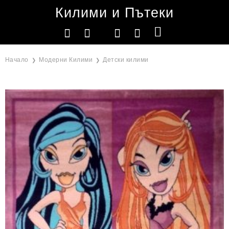
Килими и Пътеки
Начало
Модерни Килими
Детски килими