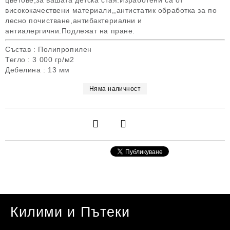
цветове,за вашата детска стая.Изработени са от
висококачествени материали,,антистатик обработка за по
лесно почистване,антибактериални и
антиалергични.Подлежат на пране.
Състав : Полипропилен
Тегло : 3 000 гр/м2
Дебелина : 13 мм
Няма наличност
Килими и Пътеки