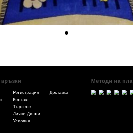
 връзки
Методи на пл
Регистрация
Доставка
и
Контакт
Търсене
Лични Данни
Условия