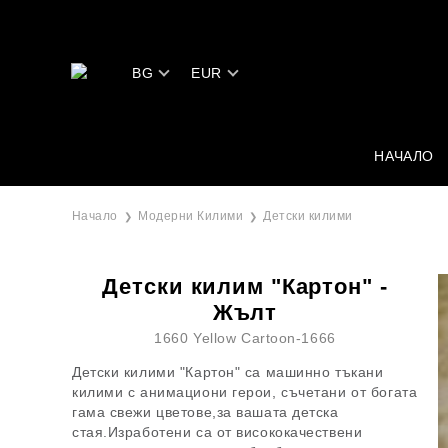
BG
EUR
НАЧАЛО
Начало
Модерни Килими
Детски килими
Детски килим "Картон" -
Жълт
1660 Yellow Cartoon-1666
Детски килими "Картон" са машинно тъкани
килими с анимациони герои, съчетани от богата
гама свежи цветове,за вашата детска
стая.Изработени са от висококачествени