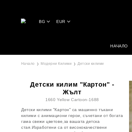
BG
EUR
НАЧАЛО
Начало
Модерни Килими
Детски килими
Детски килим "Картон" -
Жълт
1660 Yellow Cartoon-1688
Детски килими "Картон" са машинно тъкани
килими с анимациони герои, съчетани от богата
гама свежи цветове,за вашата детска
стая.Изработени са от висококачествени