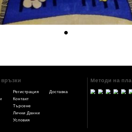
 връзки
Методи на пл
Регистрация
Доставка
и
Контакт
Търсене
Лични Данни
Условия