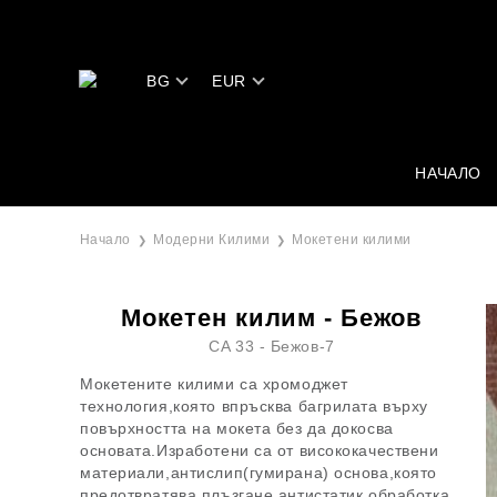
BG
EUR
НАЧАЛО
Начало
Модерни Килими
Мокетени килими
Мокетен килим - Бежов
CA 33 - Бежов-7
Мокетените килими са хромоджет
технология,която впръсква багрилата върху
повърхността на мокета без да докосва
основата.Изработени са от висококачествени
материали,антислип(гумирана) основа,която
предотвратява плъзгане,антистатик обработка