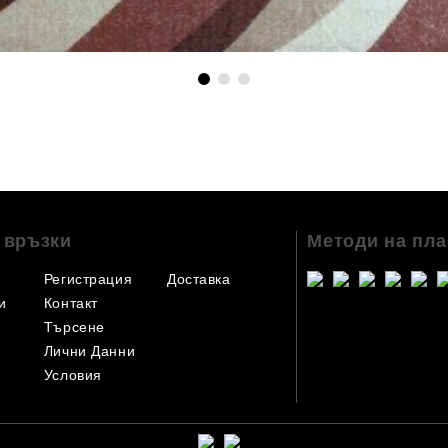
 връзки
Методи на пл
Регистрация
Доставка
и
Контакт
Търсене
Лични Данни
Условия